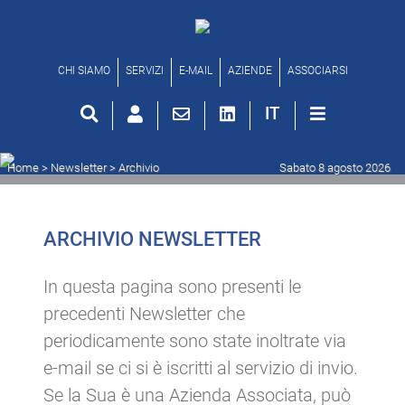
Archivio newsletter
CHI SIAMO
SERVIZI
E-MAIL
AZIENDE
ASSOCIARSI
IT
Home
> Newsletter >
Archivio
Sabato 8 agosto 2026
ARCHIVIO NEWSLETTER
In questa pagina sono presenti le
precedenti Newsletter che
periodicamente sono state inoltrate via
e-mail se ci si è iscritti al servizio di invio.
Se la Sua è una Azienda Associata, può