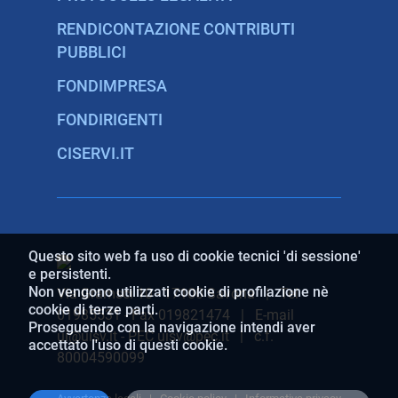
RENDICONTAZIONE CONTRIBUTI
PUBBLICI
FONDIMPRESA
FONDIRIGENTI
CISERVI.IT
Questo sito web fa uso di cookie tecnici 'di sessione'
e persistenti.
Non vengono utilizzati cookie di profilazione nè
Via Gramsci 10 - 17100 Savona | Tel
cookie di terze parti.
01985531 - Fax 019821474 | E-mail
Proseguendo con la navigazione intendi aver
ui@uisv.it - PEC uisv@pec.it | c.f.
accettato l'uso di questi cookie.
80004590099