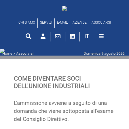
Associarsi
CHI SIAMO
SERVIZI
E-MAIL
AZIENDE
ASSOCIARSI
IT
Home
>
Associarsi
Domenica 9 agosto 2026
COME DIVENTARE SOCI
DELL'UNIONE INDUSTRIALI
L’ammissione avviene a seguito di una
domanda che viene sottoposta all’esame
del Consiglio Direttivo.