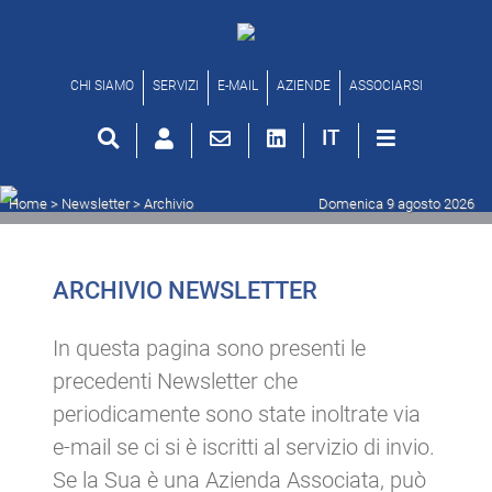
Archivio newsletter
CHI SIAMO
SERVIZI
E-MAIL
AZIENDE
ASSOCIARSI
IT
Home
> Newsletter >
Archivio
Domenica 9 agosto 2026
ARCHIVIO NEWSLETTER
In questa pagina sono presenti le
precedenti Newsletter che
periodicamente sono state inoltrate via
e-mail se ci si è iscritti al servizio di invio.
Se la Sua è una Azienda Associata, può