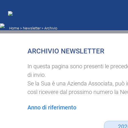
Archivio newsletter
Home
> Newsletter >
Archivio
ARCHIVIO NEWSLETTER
In questa pagina sono presenti le preceden
di invio.
Se la Sua è una Azienda Associata, può inser
così ricevere dal prossimo numero la New
Anno di riferimento
202