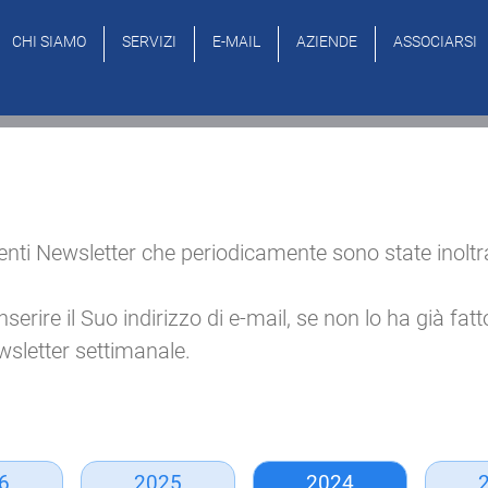
CHI SIAMO
SERVIZI
E-MAIL
AZIENDE
ASSOCIARSI
ti Newsletter che periodicamente sono state inoltrate v
ire il Suo indirizzo di e-mail, se non lo ha già fatto, 
sletter settimanale.
6
2025
2024