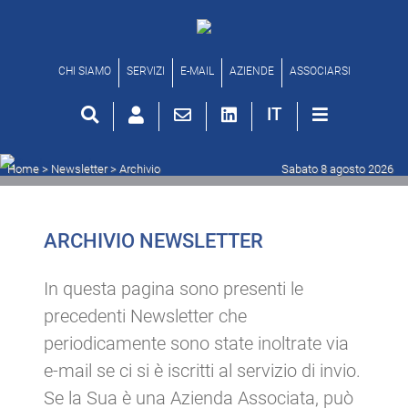
Archivio newsletter
CHI SIAMO
SERVIZI
E-MAIL
AZIENDE
ASSOCIARSI
IT
Home
> Newsletter >
Archivio
Sabato 8 agosto 2026
ARCHIVIO NEWSLETTER
In questa pagina sono presenti le
precedenti Newsletter che
periodicamente sono state inoltrate via
e-mail se ci si è iscritti al servizio di invio.
Se la Sua è una Azienda Associata, può