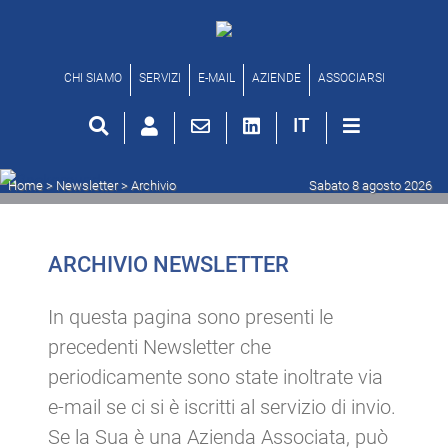
Archivio newsletter
CHI SIAMO
SERVIZI
E-MAIL
AZIENDE
ASSOCIARSI
IT
Home
> Newsletter >
Archivio
Sabato 8 agosto 2026
ARCHIVIO NEWSLETTER
In questa pagina sono presenti le
precedenti Newsletter che
periodicamente sono state inoltrate via
e-mail se ci si è iscritti al servizio di invio.
Se la Sua è una Azienda Associata, può