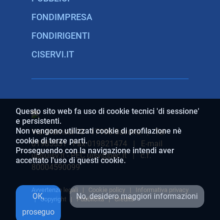
FONDIMPRESA
FONDIRIGENTI
CISERVI.IT
Questo sito web fa uso di cookie tecnici 'di sessione'
e persistenti.
Non vengono utilizzati cookie di profilazione nè
Via Gramsci 10 - 17100 Savona | Tel
cookie di terze parti.
01985531 - Fax 019821474 | E-mail
Proseguendo con la navigazione intendi aver
ui@uisv.it - PEC uisv@pec.it | c.f.
accettato l'uso di questi cookie.
80004590099
Avvertenze legali
|
Cookie policy
|
Informativa privacy
OK,
No, desidero maggiori informazioni
|
Copyright
|
Pubblicità
|
Credits
proseguo