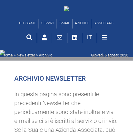
Archivio newsletter
CHI SIAMO
SERVIZI
E-MAIL
AZIENDE
ASSOCIARSI
IT
Home
> Newsletter >
Archivio
Giovedì 6 agosto 2026
ARCHIVIO NEWSLETTER
In questa pagina sono presenti le
precedenti Newsletter che
periodicamente sono state inoltrate via
e-mail se ci si è iscritti al servizio di invio.
Se la Sua è una Azienda Associata, può