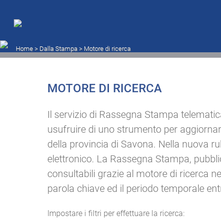
Motore di ricerca
Home
> Dalla Stampa >
Motore di ricerca
MOTORE DI RICERCA
Il servizio di Rassegna Stampa telematic
usufruire di uno strumento per aggiornar
della provincia di Savona. Nella nuova ru
elettronico. La Rassegna Stampa, pubblica
consultabili grazie al motore di ricerca n
parola chiave ed il periodo temporale entr
Impostare i filtri per effettuare la ricerca: