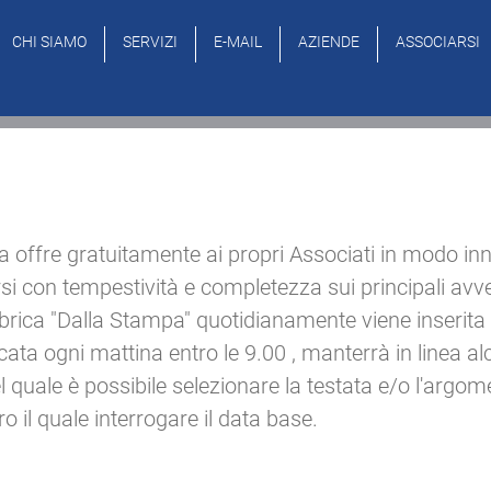
CHI SIAMO
SERVIZI
E-MAIL
AZIENDE
ASSOCIARSI
a offre gratuitamente ai propri Associati in modo in
si con tempestività e completezza sui principali avv
brica "Dalla Stampa" quotidianamente viene inserita u
ta ogni mattina entro le 9.00 , manterrà in linea alc
el quale è possibile selezionare la testata e/o l'argom
o il quale interrogare il data base.