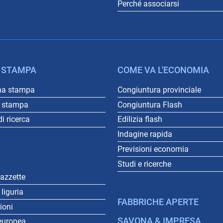
Perché associarsi
 STAMPA
COME VA L'ECONOMIA
na stampa
Congiuntura provinciale
o stampa
Congiuntura Flash
i ricerca
Edilizia flash
Indagine rapida
Previsioni economia
Studi e ricerche
gazzette
liguria
FABBRICHE APERTE
gioni
SAVONA & IMPRESA
europea