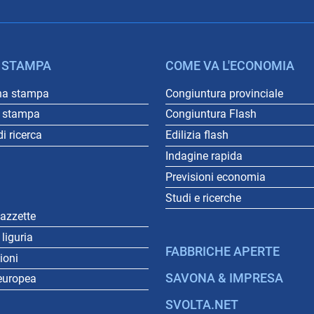
 STAMPA
COME VA L'ECONOMIA
na stampa
Congiuntura provinciale
o stampa
Congiuntura Flash
i ricerca
Edilizia flash
Indagine rapida
Previsioni economia
Studi e ricerche
gazzette
liguria
FABBRICHE APERTE
gioni
SAVONA & IMPRESA
europea
SVOLTA.NET