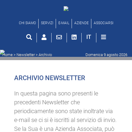
Archivio newsletter
CHI SIAMO
SERVIZI
E-MAIL
AZIENDE
ASSOCIARSI
IT
Home
> Newsletter >
Archivio
Domenica 9 agosto 2026
ARCHIVIO NEWSLETTER
In questa pagina sono presenti le
precedenti Newsletter che
periodicamente sono state inoltrate via
e-mail se ci si è iscritti al servizio di invio.
Se la Sua è una Azienda Associata, può