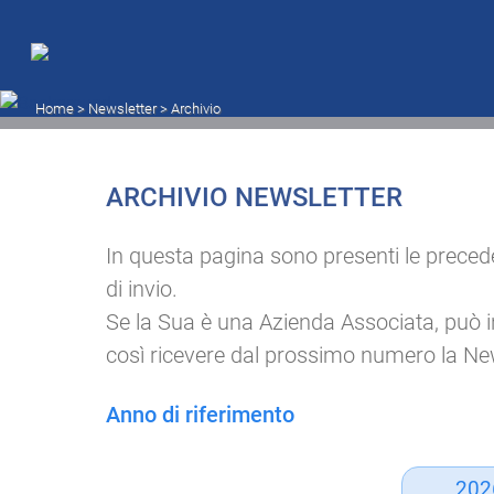
Archivio newsletter
Home
> Newsletter >
Archivio
ARCHIVIO NEWSLETTER
In questa pagina sono presenti le preceden
di invio.
Se la Sua è una Azienda Associata, può inser
così ricevere dal prossimo numero la New
Anno di riferimento
202