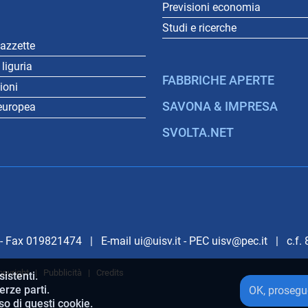
Previsioni economia
Studi e ricerche
gazzette
liguria
FABBRICHE APERTE
gioni
SAVONA & IMPRESA
europea
SVOLTA.NET
 Fax 019821474 | E-mail ui@uisv.it - PEC uisv@pec.it | c.f
opyright
|
Pubblicità
|
Credits
sistenti.
erze parti.
OK, proseg
o di questi cookie.