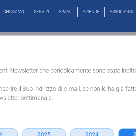
CHI SIAMO
SERVIZI
E-MAIL
AZIENDE
ASSOCIARSI
ti Newsletter che periodicamente sono state inoltrate v
ire il Suo indirizzo di e-mail, se non lo ha già fatto, 
sletter settimanale.
6
2025
2024