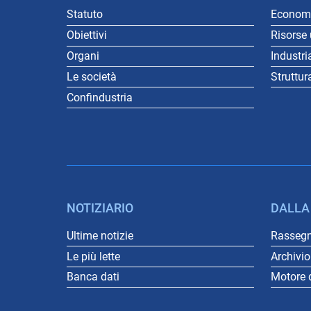
Statuto
Economi
Obiettivi
Risorse
Organi
Industri
Le società
Struttur
Confindustria
NOTIZIARIO
DALLA
Ultime notizie
Rasseg
Le più lette
Archivi
Banca dati
Motore d