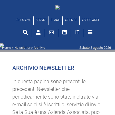
Archivio newsletter
CHI SIAMO
SERVIZI
E-MAIL
AZIENDE
ASSOCIARSI
IT
Home
> Newsletter >
Archivio
Sabato 8 agosto 2026
ARCHIVIO NEWSLETTER
In questa pagina sono presenti le
precedenti Newsletter che
periodicamente sono state inoltrate via
e-mail se ci si è iscritti al servizio di invio.
Se la Sua è una Azienda Associata, può