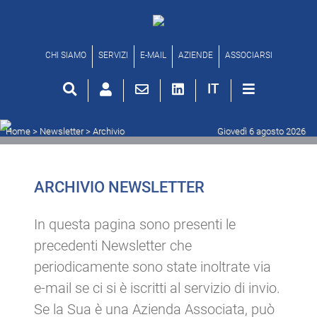
Archivio newsletter
CHI SIAMO
SERVIZI
E-MAIL
AZIENDE
ASSOCIARSI
IT
Home
> Newsletter >
Archivio
Giovedì 6 agosto 2026
ARCHIVIO NEWSLETTER
In questa pagina sono presenti le
precedenti Newsletter che
periodicamente sono state inoltrate via
e-mail se ci si è iscritti al servizio di invio.
Se la Sua è una Azienda Associata, può