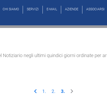
CHI SIAMO
SERVIZI
E-MAIL
AZIENDE
ASSOCIARSI
l Notiziario negli ultimi quindici giorni ordinate per a
1.
2.
3.