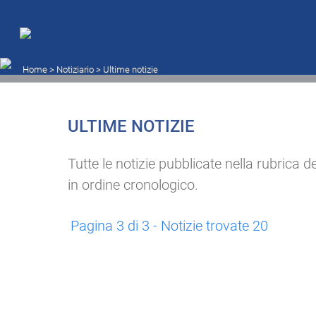
Ultime notizie
Home
> Notiziario >
Ultime notizie
ULTIME NOTIZIE
Tutte le notizie pubblicate nella rubrica de
in ordine cronologico.
Pagina 3 di 3 - Notizie trovate 20