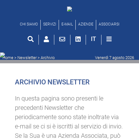
Archivio newsletter
CHI SIAMO
SERVIZI
E-MAIL
AZIENDE
ASSOCIARSI
IT
Home
> Newsletter >
Archivio
Venerdì 7 agosto 2026
ARCHIVIO NEWSLETTER
In questa pagina sono presenti le
precedenti Newsletter che
periodicamente sono state inoltrate via
e-mail se ci si è iscritti al servizio di invio.
Se la Sua è una Azienda Associata, può