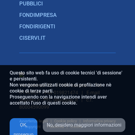
PUBBLICI
FONDIMPRESA
FONDIRIGENTI
CISERVI.IT
Questo sito web fa uso di cookie tecnici 'di sessione'
e persistenti.
Non vengono utilizzati cookie di profilazione nè
Via Gramsci 10 - 17100 Savona | Tel
cookie di terze parti.
01985531 - Fax 019821474 | E-mail
Proseguendo con la navigazione intendi aver
ui@uisv.it - PEC uisv@pec.it | c.f.
accettato l'uso di questi cookie.
80004590099
Avvertenze legali
|
Cookie policy
|
Informativa privacy
OK,
No, desidero maggiori informazioni
|
Copyright
|
Pubblicità
|
Credits
proseguo