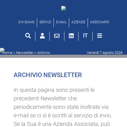
Archivio newsletter
CHI SIAMO
SERVIZI
E-MAIL
AZIENDE
ASSOCIARSI
IT
Home
> Newsletter >
Archivio
Venerdì 7 agosto 2026
ARCHIVIO NEWSLETTER
In questa pagina sono presenti le
precedenti Newsletter che
periodicamente sono state inoltrate via
e-mail se ci si è iscritti al servizio di invio.
Se la Sua è una Azienda Associata, può