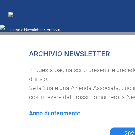
Archivio newsletter
Home
> Newsletter >
Archivio
ARCHIVIO NEWSLETTER
In questa pagina sono presenti le preceden
di invio.
Se la Sua è una Azienda Associata, può inser
così ricevere dal prossimo numero la New
Anno di riferimento
202