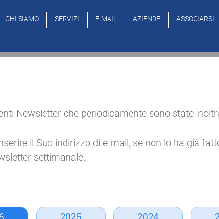
CHI SIAMO
SERVIZI
E-MAIL
AZIENDE
ASSOCIARSI
ti Newsletter che periodicamente sono state inoltrate v
ire il Suo indirizzo di e-mail, se non lo ha già fatto, 
sletter settimanale.
6
2025
2024