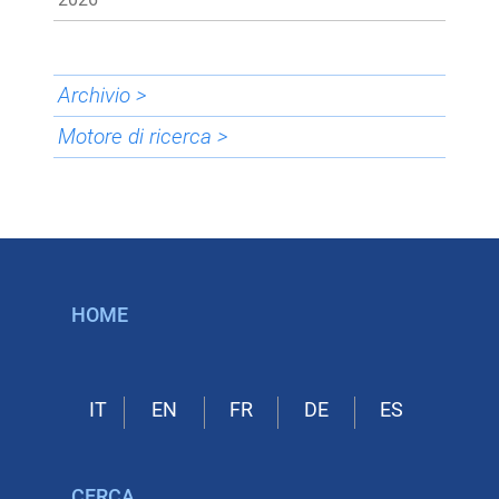
Archivio >
Motore di ricerca >
HOME
CERCA