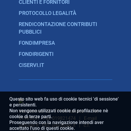
CLIENTI E FORNITORI
PROTOCOLLO LEGALITÀ
RENDICONTAZIONE CONTRIBUTI
PUBBLICI
FONDIMPRESA
FONDIRIGENTI
CISERVI.IT
Questo sito web fa uso di cookie tecnici 'di sessione'
e persistenti.
Non vengono utilizzati cookie di profilazione nè
Via Gramsci 10 - 17100 Savona | Tel
cookie di terze parti.
01985531 - Fax 019821474 | E-mail
Proseguendo con la navigazione intendi aver
ui@uisv.it - PEC uisv@pec.it | c.f.
accettato l'uso di questi cookie.