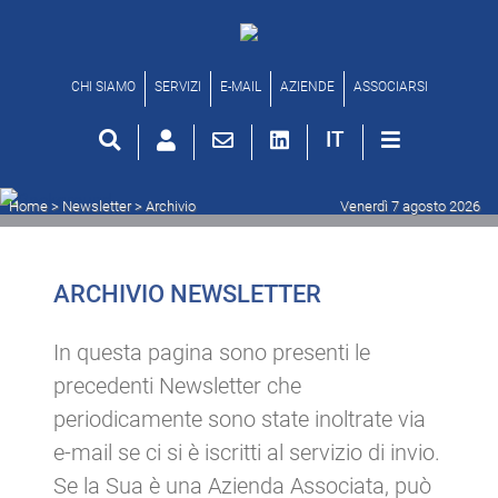
Archivio newsletter
CHI SIAMO
SERVIZI
E-MAIL
AZIENDE
ASSOCIARSI
IT
Home
> Newsletter >
Archivio
Venerdì 7 agosto 2026
ARCHIVIO NEWSLETTER
In questa pagina sono presenti le
precedenti Newsletter che
periodicamente sono state inoltrate via
e-mail se ci si è iscritti al servizio di invio.
Se la Sua è una Azienda Associata, può