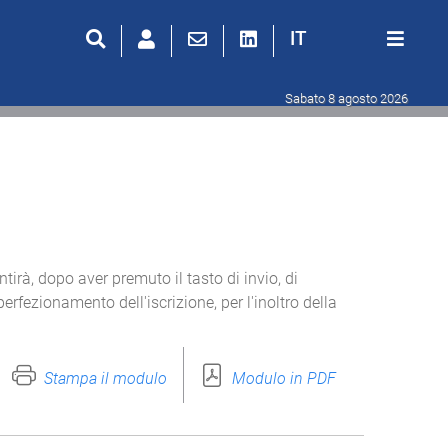
IT
Sabato 8 agosto 2026
rà, dopo aver premuto il tasto di invio, di
erfezionamento dell'iscrizione, per l'inoltro della
Stampa il modulo
Modulo in PDF