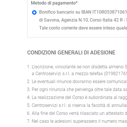
Metodo di pagamento*
Bonifico bancario su IBAN IT10R05387106100
di Savona, Agenzia N.10, Corso Italia 42 R -
Tale conto corrente deve essere inteso quale 
CONDIZIONI GENERALI DI ADESIONE
L'iscrizione, vincolante se non disdetta almeno 5
a Centroservizi s.r.l. a mezzo telefax (019821765
Le eventuali rinunce dovranno essere comunicate
Per ogni rinuncia che pervenga oltre tale data sa
La realizzazione del Corso è subordinata al ragg
Centroservizi s.r.l. si riserva la facoltà di annu
Alla fine del Corso verrà rilasciato un attestato 
Nel caso le adesioni superassero il numero massi