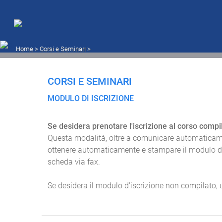
UISV - Unione Industriali
Home
>
Corsi e Seminari
>
CORSI E SEMINARI
MODULO DI ISCRIZIONE
Se desidera prenotare l'iscrizione al corso compi
Questa modalità, oltre a comunicare automaticament
ottenere automaticamente e stampare il modulo di isc
scheda via fax.
Se desidera il modulo d'iscrizione non compilato, ut