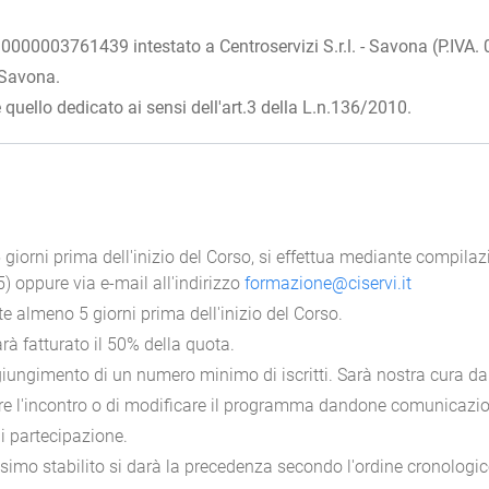
00003761439 intestato a Centroservizi S.r.l. - Savona (P.IVA
 Savona.
quello dedicato ai sensi dell'art.3 della L.n.136/2010.
 giorni prima dell'inizio del Corso, si effettua mediante compila
) oppure via e-mail all'indirizzo
formazione@ciservi.it
 almeno 5 giorni prima dell'inizio del Corso.
rà fatturato il 50% della quota.
iungimento di un numero minimo di iscritti. Sarà nostra cura dar
llare l'incontro o di modificare il programma dandone comunicazione
di partecipazione.
mo stabilito si darà la precedenza secondo l'ordine cronologico 